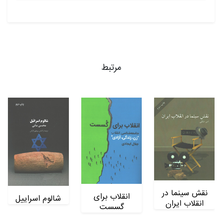
مرتبط
نقش سینما در
انقلاب برای
شالوم اسراییل
انقلاب ایران
گسست