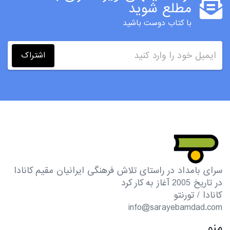
مطلع شوید
با کتاب دوست باشید
اشتراک
سرای بامداد در راستای تلاش فرهنگی ایرانیان مقیم کانادا
در تاریخ 2005 آغاز به کار کرد
کانادا / تورنتو
info@sarayebamdad.com
منو